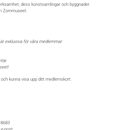
 verksamhet, dess konstsamlingar och byggnader.
rån Zornmuseet.
 är exklusiva för våra medlemmar
ntär
seet!
d och kunna visa upp ditt medlemskort.
8-8683
e-post.