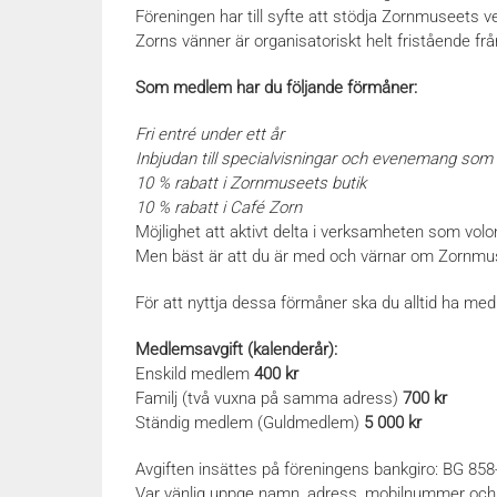
Föreningen har till syfte att stödja Zornmuseets
Zorns vänner är organisatoriskt helt fristående f
Som medlem har du följande förmåner:
Fri entré under ett år
Inbjudan till specialvisningar och evenemang som
10 % rabatt i Zornmuseets butik
10 % rabatt i Café Zorn
Möjlighet att aktivt delta i verksamheten som volo
Men bäst är att du är med och värnar om Zornmu
För att nyttja dessa förmåner ska du alltid ha me
Medlemsavgift (kalenderår):
Enskild medlem
400 kr
Familj (två vuxna på samma adress)
700 kr
Ständig medlem (Guldmedlem)
5 000 kr
Avgiften insättes på föreningens bankgiro: BG 85
Var vänlig uppge namn, adress, mobilnummer och 