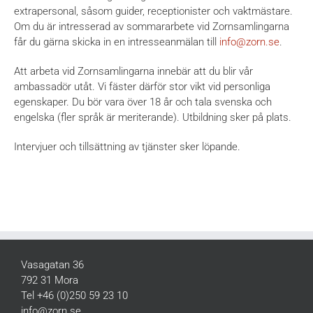
extrapersonal, såsom guider, receptionister och vaktmästare.
Om du är intresserad av sommararbete vid Zornsamlingarna
får du gärna skicka in en intresseanmälan till
info@zorn.se
.
Att arbeta vid Zornsamlingarna innebär att du blir vår
ambassadör utåt. Vi fäster därför stor vikt vid personliga
egenskaper. Du bör vara över 18 år och tala svenska och
engelska (fler språk är meriterande). Utbildning sker på plats.
Intervjuer och tillsättning av tjänster sker löpande.
Vasagatan 36
792 31 Mora
Tel +46 (0)250 59 23 10
info@zorn.se