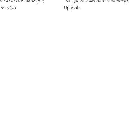
 i Kulturförvaltningen,
VD Uppsala Akademiförvaltning
ms stad
Uppsala