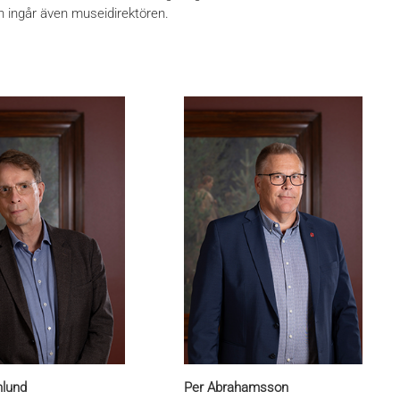
n ingår även museidirektören.
hlund
Per Abrahamsson