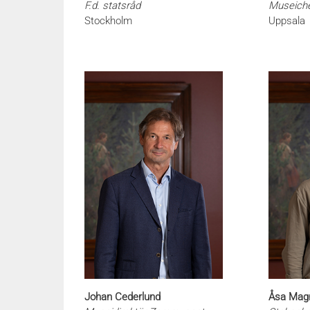
F.d. statsråd
Museich
Stockholm
Uppsala
Johan Cederlund
Åsa Mag