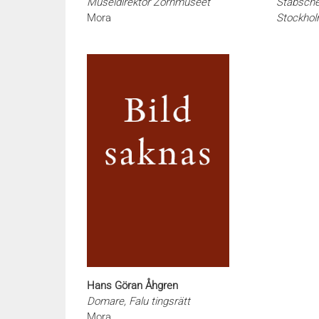
Museidirektör Zornmuseet
Stabschef
Mora
Stockhol
Hans Göran Åhgren
Domare, Falu tingsrätt
Mora