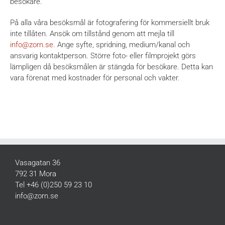
besökare.
På alla våra besöksmål är fotografering för kommersiellt bruk
inte tillåten. Ansök om tillstånd genom att mejla till
info@zorn.se
. Ange syfte, spridning, medium/kanal och
ansvarig kontaktperson. Större foto- eller filmprojekt görs
lämpligen då besöksmålen är stängda för besökare. Detta kan
vara förenat med kostnader för personal och vakter.
Vasagatan 36
792 31 Mora
Tel +46 (0)250 59 23 10
info@zorn.se