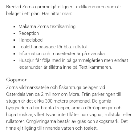
Bredvid Zorns gammelgård ligger Textilkammaren som är
beläget i ett plan. Här hittar man:
Makarna Zorns textilsamling.
Reception
Handelsbod
Toalett anpassade för bl.a. rullstol.
Information och museitexter är på svenska.
Husdjur får följa med in på gammelgården men endast
ledarhundar är tillåtna inne på Textilkammaren.
Gopsmor
Zorns vildmarksateljé och fiskarstuga belägen vid
Österdalälven ca 2 mil norr om Mora. Från parkeringen till
stugan är det cirka 300 meters promenad. De gamla
byggnaderna har branta trappor, smala dörröppningar och
höga trösklar, vilket tyvärr inte tillåter barnvagnar, rullstolar eller
rullatorer. Omgivningarna består av gräs och skogsmark. Det
finns ej tillgång till rinnande vatten och toalett.