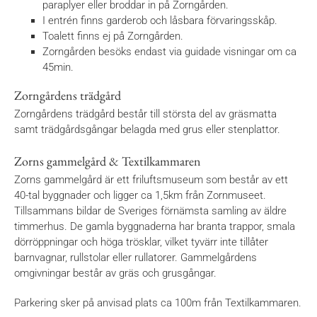
paraplyer eller broddar in på Zorngården.
I entrén finns garderob och låsbara förvaringsskåp.
Toalett finns ej på Zorngården.
Zorngården besöks endast via guidade visningar om ca
45min.
Zorngårdens trädgård
Zorngårdens trädgård består till största del av gräsmatta
samt trädgårdsgångar belagda med grus eller stenplattor.
Zorns gammelgård & Textilkammaren
Zorns gammelgård är ett friluftsmuseum som består av ett
40-tal byggnader och ligger ca 1,5km från Zornmuseet.
Tillsammans bildar de Sveriges förnämsta samling av äldre
timmerhus. De gamla byggnaderna har branta trappor, smala
dörröppningar och höga trösklar, vilket tyvärr inte tillåter
barnvagnar, rullstolar eller rullatorer. Gammelgårdens
omgivningar består av gräs och grusgångar.
Parkering sker på anvisad plats ca 100m från Textilkammaren.