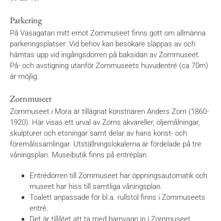
Parkering
På Vasagatan mitt emot Zornmuseet finns gott om allmänna
parkeringsplatser. Vid behov kan besökare släppas av och
hämtas upp vid ingångsdörren på baksidan av Zornmuseet.
På- och avstigning utanför Zornmuseets huvudentré (ca 70m)
är möjlig.
Zornmuseet
Zornmuseet i Mora är tillägnat konstnären Anders Zorn (1860-
1920). Här visas ett urval av Zorns akvareller, oljemålningar,
skulpturer och etsningar samt delar av hans konst- och
föremålssamlingar. Utställningslokalerna är fördelade på tre
våningsplan. Museibutik finns på entréplan.
Entrédörren till Zornmuseet har öppningsautomatik och
museet har hiss till samtliga våningsplan.
Toalett anpassade för bl.a. rullstol finns i Zornmuseets
entré.
Det är tillåtet att ta med barnvagn in i Zornmuseet.