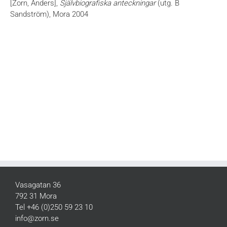
[Zorn, Anders],
Självbiografiska anteckningar
(utg. B
Sandström), Mora 2004
Vasagatan 36
792 31 Mora
Tel +46 (0)250 59 23 10
info@zorn.se